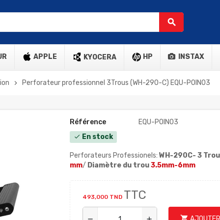
search
UR
APPLE
HP
INSTAX
KYOCERA
ion
Perforateur professionnel 3Trous (WH-290-C) EQU-POIN03
chevron_right
Référence
EQU-POIN03
En stock
check
Perforateurs Professionels:
WH-290C- 3 Trou
mm
/
Diamètre du trou
3.5mm-6mm
TTC
493,000 TND
shopping_cart
AJOUTER
remove
add