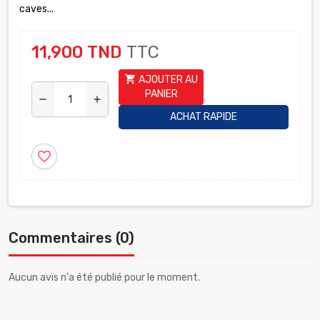
caves...
11,900 TND
TTC
shopping_cart
AJOUTER AU
PANIER
remove
add
ACHAT RAPIDE
favorite_border
Commentaires (0)
Aucun avis n'a été publié pour le moment.