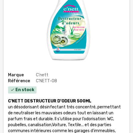
Marque
C'nett
Référence
C'NETT-08
En stock
check
C'NETT DESTRUCTEUR D’ODEUR 500ML
un désodorisant désinfectant trés concentré, permettant
de neutraliser les mauvaises odeurs tout en laissant un
parfum frais et durable. Il s’utilise pour l’odorisation: WC,
poubelles, canalisation,Voiture, Textile... et des parties
communes intérieures comme les garages d’immeubles,