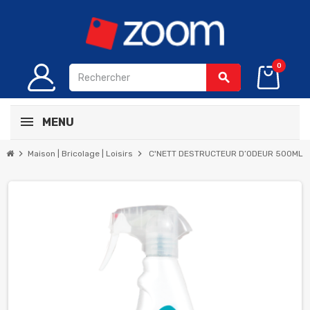
0
search
MENU
chevron_right
chevron_right
Maison | Bricolage | Loisirs
C'NETT DESTRUCTEUR D’ODEUR 500ML