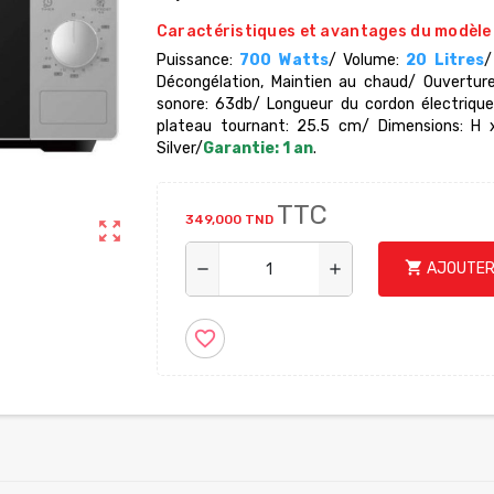
Caractéristiques et avantages du modèl
Puissance:
700 Watts
/ Volume:
20 Litres
/
Décongélation, Maintien au chaud/ Ouverture
sonore: 63db/ Longueur du cordon électriqu
plateau tournant: 25.5 cm/ Dimensions: H 
Silver/
Garantie: 1 an
.
TTC
349,000 TND
zoom_out_map
shopping_cart
AJOUTER
remove
add
favorite_border