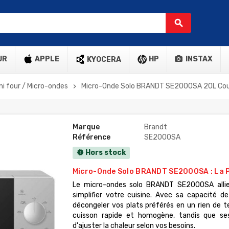
search
UR
APPLE
HP
INSTAX
KYOCERA
ni four / Micro-ondes
Micro-Onde Solo BRANDT SE2000SA 20L Coul
chevron_right
Marque
Brandt
Référence
SE2000SA
Hors stock
new_releases
Micro-Onde Solo BRANDT SE2000SA : La P
Le micro-ondes solo BRANDT SE2000SA allie
simplifier votre cuisine. Avec sa capacité de 
décongeler vos plats préférés en un rien de 
cuisson rapide et homogène, tandis que s
d'ajuster la chaleur selon vos besoins.