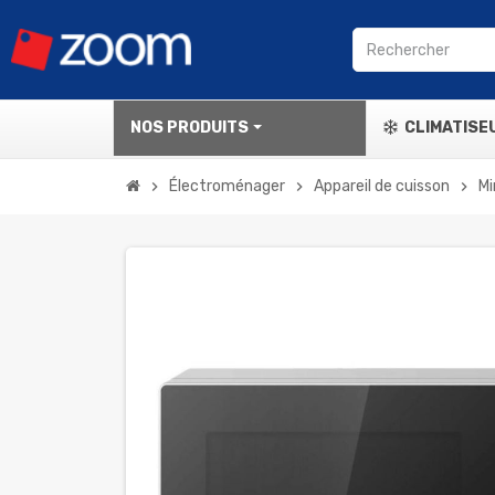
NOS PRODUITS
CLIMATISE
Électroménager
Appareil de cuisson
Mi
chevron_right
chevron_right
chevron_right