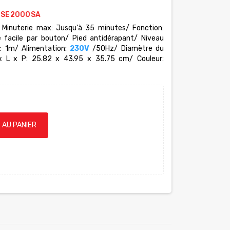
e SE2000SA
 Minuterie max: Jusqu'à 35 minutes/ Fonction:
 facile par bouton/ Pied antidérapant/ Niveau
e: 1m/ Alimentation:
230V
/50Hz/ Diamètre du
x L x P: 25.82 x 43.95 x 35.75 cm/ Couleur:
 AU PANIER