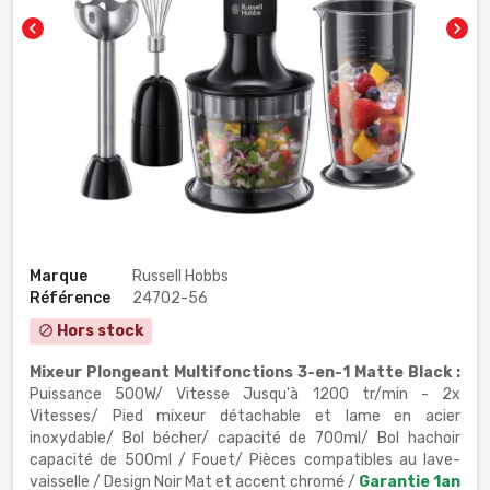
chevron_left
chevron_right
Marque
Russell Hobbs
Référence
24702-56
Hors stock
block
Mixeur Plongeant Multifonctions 3-en-1 Matte Black :
Puissance 500W/ Vitesse Jusqu'à 1200 tr/min - 2x
Vitesses/ Pied mixeur détachable et lame en acier
inoxydable/ Bol bécher/ capacité de 700ml/ Bol hachoir
capacité de 500ml / Fouet/ Pièces compatibles au lave-
vaisselle / Design Noir Mat et accent chromé /
Garantie 1an