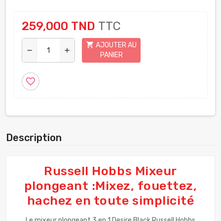
259,000 TND
TTC
shopping_cart
AJOUTER AU
remove
add
PANIER
favorite_border
Description
Russell Hobbs Mixeur
plongeant :Mixez, fouettez,
hachez en toute simplicité
Le mixeur plongeant 3 en 1 Desire Black Russell Hobbs