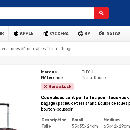
search
UR
APPLE
HP
INSTAX
KYOCERA
s avec roues démontables Titou - Rouge
Marque
TITOU
Référence
Titou-Rouge
Hors stock
block
Ces valises sont parfaites pour tous vos 
bagage spacieux et résistant. Équipé de roues 
bouton-poussoir
Description
Small
Medium
Taille
55x35x24cm
65x42x29cm