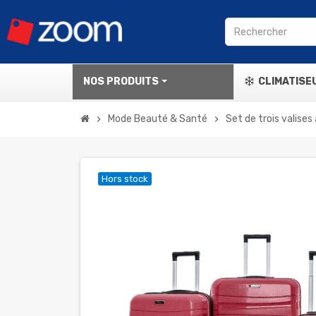
NOS PRODUITS
CLIMATISE
Mode Beauté & Santé
Set de trois valise
chevron_right
chevron_right
Hors stock