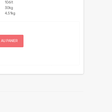
106lt
30kg
4,51kg
 AU PANIER