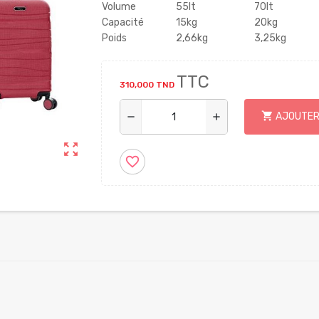
Volume
55lt
70lt
Capacité
15kg
20kg
Poids
2,66kg
3,25kg
TTC
310,000 TND
shopping_cart
AJOUTER
remove
add
zoom_out_map
favorite_border