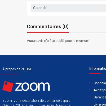
Garantie
Commentaires (0)
Aucun avis n'a été publié pour le moment.
Informati
À propos de ZOOM
Conditi
Achat pa
Garantie
Zoom, votre destination de confiance depuis
Livraiso
plus de 20 ans en Tunisie pour tous vos