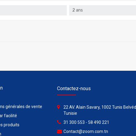
2 ans
on
Contactez-nous
ons générales de vente
22 AV. Alain Savary, 1002 Tunis Belvéd
Tunisie
r facilité
31 300 553 - 58 490 221
s produits
Contact@zoom.com.tn
n