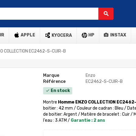
search
UR
APPLE
HP
INSTAX
KYOCERA
O COLLECTION EC2462-S-CUIR-B
Marque
Enzo
Référence
EC2462-S-CUIR-B
En stock
check
Montre
Homme ENZO COLLECTION EC2462-
boitier : 42 mm / Couleur de cadran : Bleu / Date
de boitier: Argent /
Matière de bracelet : Cuir /
M
l'eau : 3 ATM /
Garantie : 2 ans