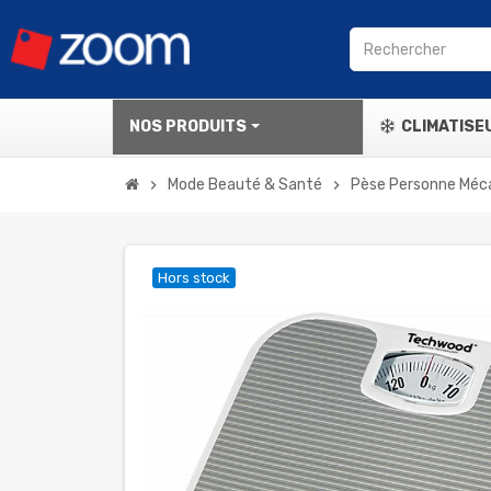
NOS PRODUITS
CLIMATISE
Mode Beauté & Santé
Pèse Personne Méca
chevron_right
chevron_right
Hors stock