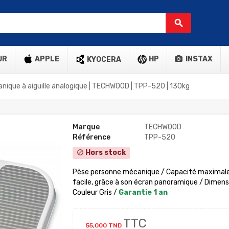
search
UR
APPLE
HP
INSTAX
KYOCERA
nique à aiguille analogique | TECHWOOD | TPP-520 | 130kg
Marque
TECHWOOD
Référence
TPP-520
Hors stock
block
Pèse personne mécanique / Capacité maximale
facile, grâce à son écran panoramique / Dimensi
Couleur Gris /
Garantie 1 an
TTC
55,000 TND