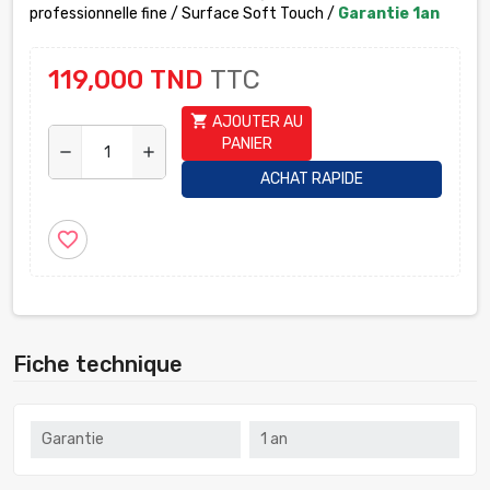
professionnelle fine / Surface Soft Touch /
Garantie 1an
119,000 TND
TTC
shopping_cart
AJOUTER AU
PANIER
remove
add
ACHAT RAPIDE
favorite_border
Fiche technique
Garantie
1 an