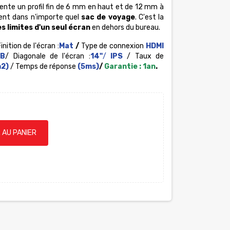
ente un profil fin de 6 mm en haut et de 12 mm à
ement dans n'importe quel
sac de voyage
. C'est la
s limites d'un seul écran
en dehors du bureau.
Finition de l'écran :
Mat
/
Type de connexion
HDMI
SB
/ Diagonale de l'écran :
14"
/
IPS
/ Taux de
2)
/ Temps de réponse
(5ms)
/
Garantie : 1an
.
 AU PANIER