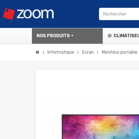
NOS PRODUITS
CLIMATISE
Informatique
Ecran
Moniteur portable
chevron_right
chevron_right
chevron_right