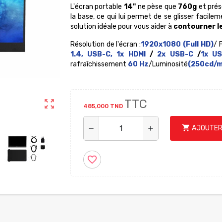
L'écran portable
14"
ne pèse que
760g
et prés
la base, ce qui lui permet de se glisser facil
solution idéale pour vous aider à
contourner le
Résolution de l'écran :
1920x1080 (Full HD)
/ 
1.4, USB-C, 1x
HDMI
/
2x
USB-C
/
1x
U
rafraîchissement
60 Hz
/Luminosité
(250cd/m
TTC
zoom_out_map
485,000 TND
shopping_cart
AJOUTER
remove
add
favorite_border