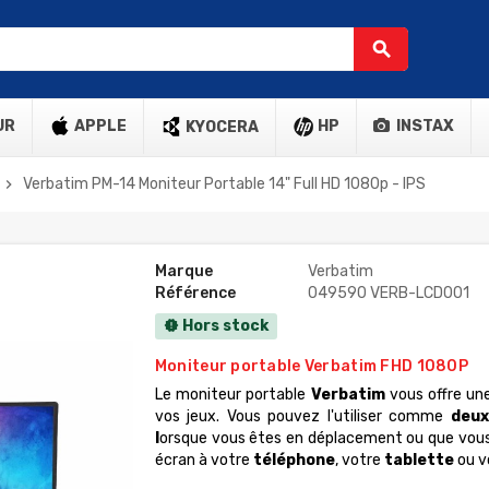
search
UR
APPLE
HP
INSTAX
KYOCERA
Verbatim PM-14 Moniteur Portable 14" Full HD 1080p - IPS
chevron_right
Marque
Verbatim
Référence
049590 VERB-LCD001
Hors stock
new_releases
Moniteur portable Verbatim FHD 1080P
Le moniteur portable
Verbatim
vous offre une
vos jeux. Vous pouvez l'utiliser comme
deux
l
orsque vous êtes en déplacement ou que vous f
écran à votre
téléphone
, votre
tablette
ou v