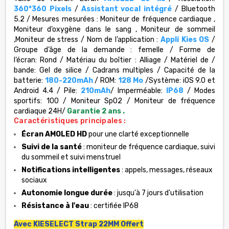
360*360
Pixels
/
Assistant vocal intégré
/
Bluetooth
5.2 /
Mesures mesurées :
Moniteur de fréquence cardiaque ,
Moniteur d’oxygène dans le sang , Moniteur de sommeil
,Moniteur de stress /
Nom de l’application :
Appli Kies OS
/
Groupe d’âge de la demande :
femelle /
Forme de
l’écran:
Rond /
Matériau du boîtier :
Alliage /
Matériel de /
bande:
Gel de silice /
Cadrans multiples /
Capacité de la
batterie:
180-220mAh
/
ROM:
128 Mo
/
Système:
iOS 9.0 et
Android 4.4 /
Pile:
210mAh
/
Imperméable:
IP68
/
Modes
sportifs:
100 /
Moniteur SpO2
/
Moniteur de fréquence
cardiaque 24H
/
Garantie 2 ans .
Caractéristiques principales :
Écran AMOLED HD
pour une clarté exceptionnelle
Suivi de la santé
: moniteur de fréquence cardiaque, suivi
du sommeil et suivi menstruel
Notifications intelligentes
: appels, messages, réseaux
sociaux
Autonomie longue durée
: jusqu'à 7 jours d'utilisation
Résistance à l'eau
: certifiée IP68
Avec KIESELECT Strap 22MM Offert