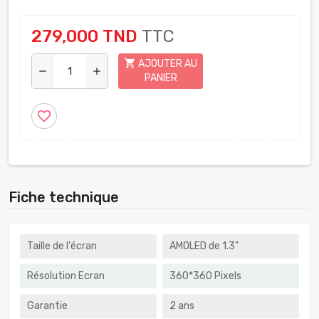
279,000 TND
TTC
shopping_cart
AJOUTER AU
remove
add
PANIER
favorite_border
Fiche technique
Taille de l'écran
AMOLED de 1.3"
Résolution Ecran
360*360 Pixels
Garantie
2 ans