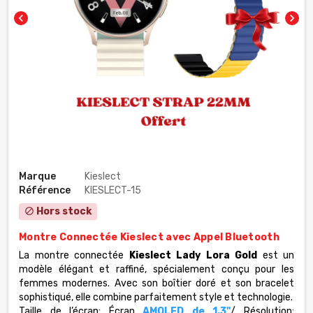
chevron_left
chevron_right
Marque
Kieslect
Référence
KIESLECT-15
Hors stock
block
Montre Connectée Kieslect avec Appel Bluetooth
La montre connectée
Kieslect Lady Lora Gold
est un
modèle élégant et raffiné, spécialement conçu pour les
femmes modernes. Avec son boîtier doré et son bracelet
sophistiqué, elle combine parfaitement style et technologie.
Taille de l’écran:
Écran
AMOLED de 1.3"
/
Résolution: