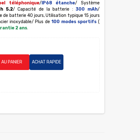
pel téléphonique
/
IP68 étanche
/ Système
th 5.2
/ Capacité de la batterie :
300 mAh
/
de batterie 40 jours, Utilisation typique 15 jours
acier inoxydable/ Plus de
100 modes sportifs
(
rantie 2 ans
.
 AU PANIER
ACHAT RAPIDE