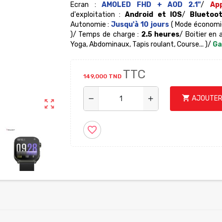
Ecran :
AMOLED FHD + AOD 2.1"
/
Ap
d'exploitation :
Android et IOS
/
Bluetoo
Autonomie :
Jusqu'à 10 jours
( Mode économie 
)/ Temps de charge :
2.5 heures
/ Boitier en 
Yoga, Abdominaux, Tapis roulant, Course... )/
Ga
TTC
149,000 TND
shopping_cart
AJOUTER
remove
add
zoom_out_map
favorite_border