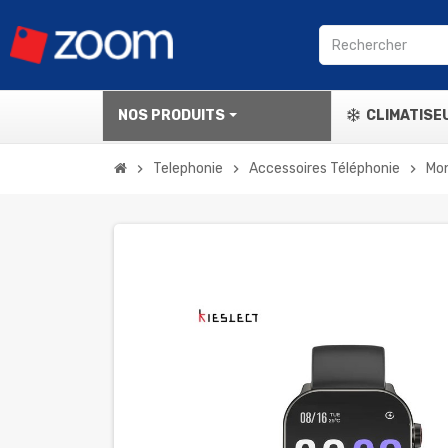
NOS PRODUITS
CLIMATISE
Telephonie
Accessoires Téléphonie
Mo
chevron_right
chevron_right
chevron_right