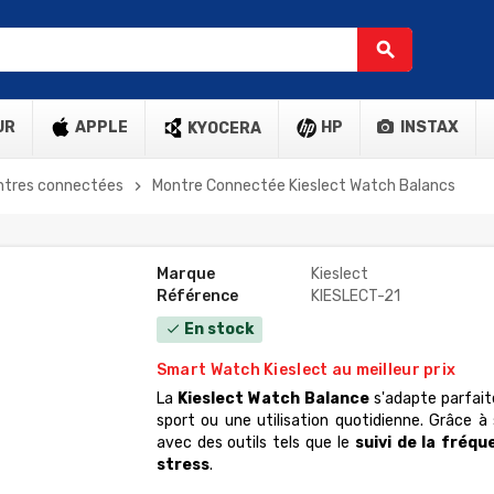
search
UR
APPLE
HP
INSTAX
KYOCERA
ntres connectées
Montre Connectée Kieslect Watch Balancs
chevron_right
Marque
Kieslect
Référence
KIESLECT-21
En stock
check
Smart Watch Kieslect au meilleur prix
La
Kieslect Watch Balance
s'adapte parfait
sport ou une utilisation quotidienne. Grâce à 
avec des outils tels que le
suivi de la fréq
stress
.