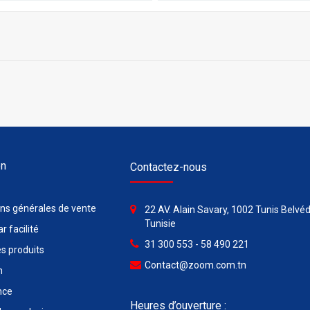
on
Contactez-nous
ons générales de vente
22 AV. Alain Savary, 1002 Tunis Belvéd
Tunisie
r facilité
31 300 553 - 58 490 221
s produits
Contact@zoom.com.tn
n
nce
Heures d’ouverture :