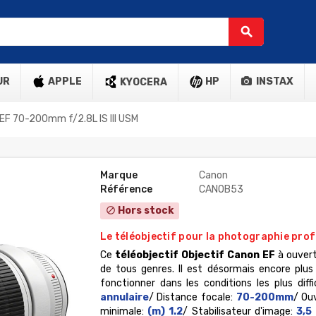
search
UR
APPLE
HP
INSTAX
KYOCERA
 EF 70-200mm f/2.8L IS III USM
Marque
Canon
Référence
CANOB53
Hors stock
block
Le téléobjectif pour la photographie prof
Ce
téléobjectif
Objectif Canon EF
à ouvert
de tous genres.
Il est désormais encore plu
fonctionner dans les conditions les plus diffi
annulaire
/ Distance focale:
70-200mm
/ Ou
minimale:
(m) 1.2
/ Stabilisateur d'image:
3,5 