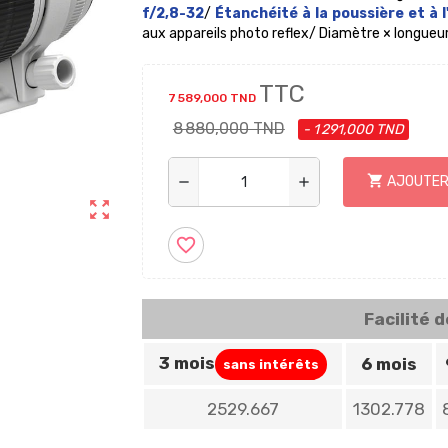
f/2,8-32
/
Étanchéité à la poussière et à 
aux appareils photo reflex/ Diamètre × longueur
TTC
7 589,000 TND
8 880,000 TND
- 1 291,000 TND
shopping_cart
AJOUTER
remove
add
zoom_out_map
favorite_border
Facilité 
3 mois
6 mois
sans intérêts
2529.667
1302.778