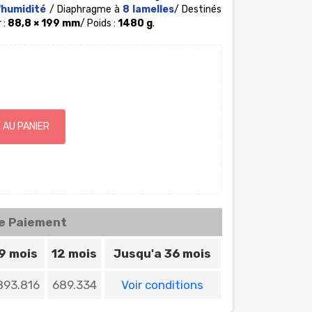
l'humidité
/ Diaphragme à
8 lamelles
/ Destinés
 :
88,8 × 199 mm
/ Poids :
1480 g
.
 AU PANIER
de Paiement
9 mois
12 mois
Jusqu'a 36 mois
893.816
689.334
Voir conditions