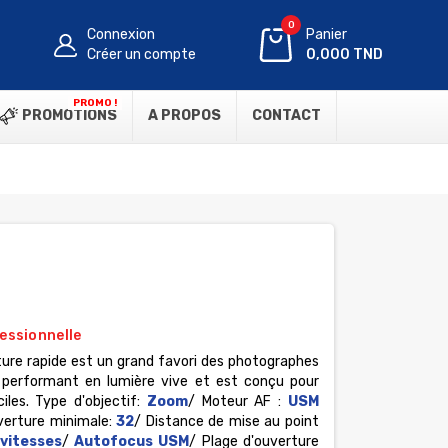
0
Connexion
Panier
Créer un compte
0,000 TND
PROMO !
PROMOTIONS
A PROPOS
CONTACT
essionnelle
ure rapide est un grand favori des photographes
s performant en lumière vive et est conçu pour
ciles.
Type d'objectif:
Zoom
/ Moteur AF :
USM
verture minimale:
32
/ Distance de mise au point
vitesses
/
Autofocus USM
/ Plage d'ouverture