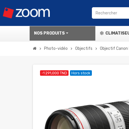
NOS PRODUITS
CLIMATISE
Photo-vidéo
Objectifs
Objectif Canon
chevron_right
chevron_right
chevron_right
-1 291,000 TND
Hors stock