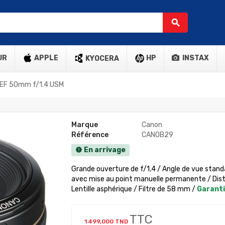
search
UR
APPLE
HP
INSTAX
KYOCERA
 EF 50mm f/1.4 USM
Marque
Canon
Référence
CANOB29
En arrivage
new_releases
Grande ouverture de f/1,4 / Angle de vue stand
avec mise au point manuelle permanente / Dist
Lentille asphérique / Filtre de 58 mm /
Garanti
TTC
1 499,000 TND