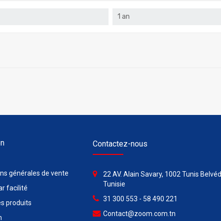
1 an
on
Contactez-nous
ons générales de vente
22 AV. Alain Savary, 1002 Tunis Belvéd
Tunisie
r facilité
31 300 553 - 58 490 221
s produits
Contact@zoom.com.tn
n