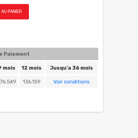
 AU PANIER
de Paiement
9 mois
12 mois
Jusqu'a 36 mois
176.549
136.159
Voir conditions