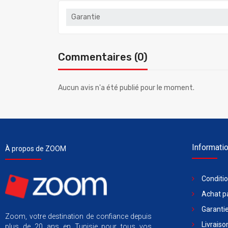
Garantie
Commentaires (0)
Aucun avis n'a été publié pour le moment.
Informati
À propos de ZOOM
Conditi
Achat pa
Garantie
Zoom, votre destination de confiance depuis
Livraiso
plus de 20 ans en Tunisie pour tous vos