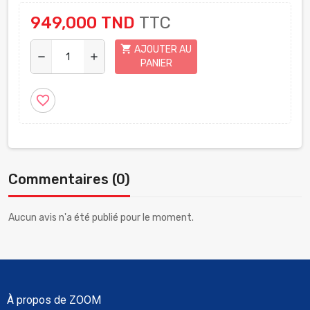
949,000 TND
TTC
shopping_cart
AJOUTER AU
remove
add
PANIER
favorite_border
Commentaires (0)
Aucun avis n'a été publié pour le moment.
À propos de ZOOM