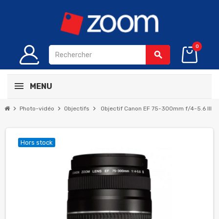
0
search
MENU
chevron_right
chevron_right
chevron_right
Photo-vidéo
Objectifs
Objectif Canon EF 75-300mm f/4-5.6 III
Hors stock