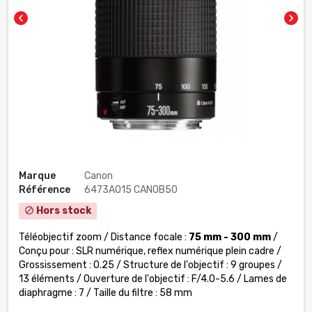
chevron_left
chevron_right
Marque
Canon
Référence
6473A015 CANOB50
Hors stock
block
Téléobjectif zoom / Distance focale :
75 mm - 300 mm
/
Conçu pour : SLR numérique, reflex numérique plein cadre /
Grossissement : 0.25 / Structure de l'objectif : 9 groupes /
13 éléments / Ouverture de l'objectif : F/4.0-5.6 / Lames de
diaphragme : 7 / Taille du filtre : 58 mm