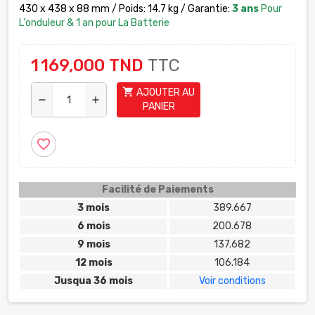
430 x 438 x 88 mm / Poids: 14.7 kg / Garantie:
3 ans
Pour
L'onduleur & 1 an pour La Batterie
1 169,000 TND
TTC
shopping_cart
AJOUTER AU
remove
add
PANIER
favorite_border
Facilité de Paiements
3 mois
389.667
6 mois
200.678
9 mois
137.682
12 mois
106.184
Jusqua 36 mois
Voir conditions