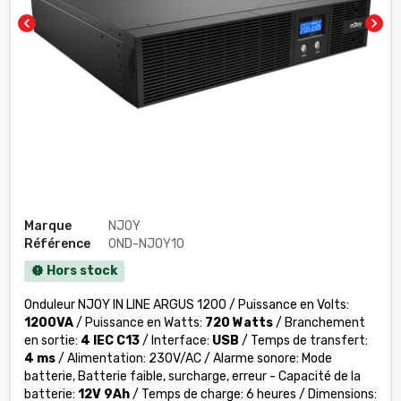
chevron_left
chevron_right
Marque
NJOY
Référence
OND-NJOY10
Hors stock
new_releases
Onduleur NJOY IN LINE ARGUS 1200 / Puissance en Volts:
1200VA
/ Puissance en Watts:
720 Watts
/ Branchement
en sortie:
4 IEC C13
/ Interface:
USB
/ Temps de transfert:
4 ms
/ Alimentation: 230V/AC / Alarme sonore: Mode
batterie, Batterie faible, surcharge, erreur - Capacité de la
batterie:
12V 9Ah
/ Temps de charge: 6 heures / Dimensions: