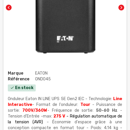
chevron_left
chevron_right
Marque
EATON
Référence
OND045
En stock
check
Onduleur Eaton IN LINE UPS 5E Gen2 IEC - Technologie:
Line
Interactive
- Format de l'onduleur:
Tour
- Puissance de
sortie:
700
V/360W
- Fréquence de sortie:
50-60 Hz
-
Tension d’Entrée -max:
275 V
-
Régulation automatique de
la tension (AVR)
- Économie d'espace grâce à une
conception compacte en format tour - Poids: 4.14 kg -