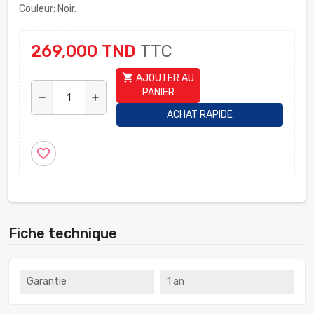
Couleur: Noir.
269,000 TND
TTC
shopping_cart
AJOUTER AU
PANIER
remove
add
ACHAT RAPIDE
favorite_border
Fiche technique
Garantie
1 an