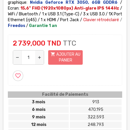
graphique:
Nvidia Geforce RTX 3050, 6GB GDDR6
/
Ecran:
15,6"
FHD (1920x1080px) Anti-glare IPS 144Hz
/
WiFi / Bluetooth / 1 x USB 3.1 (Type-C) / 3 x USB 3.0 / 1X Port
Ethernet
(rj45) / 1 x HDMI / Port Jack /
Clavier rétroéclairé
/
Freedos
/
Garantie 1 an
2 739,000 TND
TTC
shopping_cart
AJOUTER AU
remove
add
PANIER
favorite_border
Facilité de Paiements
3 mois
913
6 mois
470.195
9 mois
322.593
12 mois
248.793