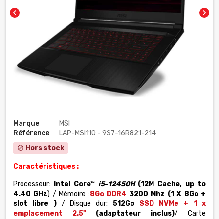
chevron_left
chevron_right
Marque
MSI
Référence
LAP-MSI110 - 9S7-16R821-214
Hors stock
block
Caractéristiques :
Processeur:
Intel Core™
i5
-
12450H
(12M Cache, up to
4.40 GHz
) / Mémoire :
8
Go DDR4
3200 Mhz (1 X 8Go +
slot libre )
/ Disque dur:
512Go
SSD NVMe + 1 x
emplacement 2.5"
(adaptateur inclus)
/ Carte