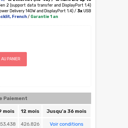
en 2 (support data transfer and DisplayPort 1.4)
ower Delivery 140W and DisplayPort 1.4
) /
3x
USB
cklit, French
/
Garantie 1 an
 AU PANIER
de Paiement
9 mois
12 mois
Jusqu'a 36 mois
53.438
426.826
Voir conditions