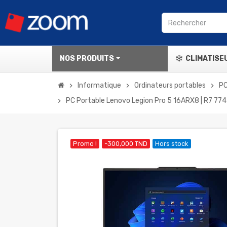
NOS PRODUITS
CLIMATISE
Informatique
Ordinateurs portables
PC
chevron_right
chevron_right
chevron_right
PC Portable Lenovo Legion Pro 5 16ARX8 | R7 774
chevron_right
Promo !
-300,000 TND
Hors stock