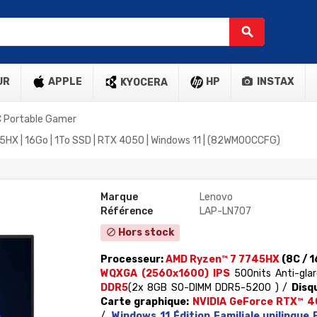
search
UR
APPLE
HP
INSTAX
KYOCERA
 Portable Gamer
5HX | 16Go | 1To SSD | RTX 4050 | Windows 11 | (82WM00CCFG)
Marque
Lenovo
Référence
LAP-LN707
Hors stock
block
Processeur:
AMD Ryzen™ 7 7745HX
(8C / 1
WQXGA (2560x1600) IPS
500nits Anti-gla
DDR5
(
2x 8GB SO-DIMM DDR5-5200 )
/
Disqu
Carte graphique:
NVIDIA GeForce RTX™
4
/
Windows 11 Édition Familiale unilingue