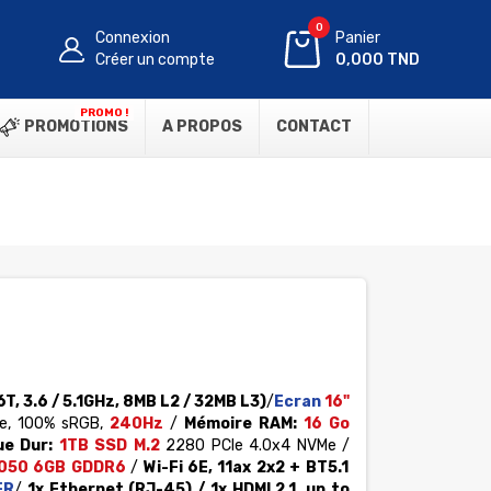
0
Connexion
Panier
Créer un compte
0,000 TND
PROMO !
PROMOTIONS
A PROPOS
CONTACT
6T, 3.6 / 5.1GHz, 8MB L2 / 32MB L3)
/
Ecran
16"
re, 100% sRGB,
240Hz
/
Mémoire RAM:
16
Go
e Dur:
1TB SSD M.2
2280 PCIe 4.0x4 NVMe
/
050 6GB GDDR6
/
Wi-Fi 6E, 11ax 2x2 + BT5.1
FR
/
1x Ethernet (RJ-45) / 1x HDMI 2.1, up to