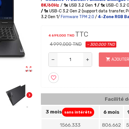
8K/60Hz
/
1x
USB 3.2 Gen
1 /
1x
USB-C 3.2 G
/ 1x
USB-C 3.2 Gen 2 (support data transfer, P
3.2 Gen 1
/
Firmware TPM 2.0
/
4-Zone RGB Ba
TTC
4 699,000 TND
4 999,000 TND
- 300,000 TND
shopping_cart
AJOUTER
remove
add
zoom_out_map
favorite_border
chevron_right
Facilité 
3 mois
6 mois
sans intérêts
1566.333
806.662
5