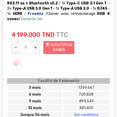
802.11 ax + Bluetooth v5.2
/ 1x
Type-C USB 3.1 Gen 1
-
2x
Type-A USB 3.0 Gen 1
- 1x
Type-A USB 2.0
- 1x
RJ45
-
1x
HDMI
/
Freedos
/Clavier avec rétroéclairage
RGB 4
zones
/
Garantie 1an
4 199,000 TND
TTC
shopping_cart
AJOUTER AU
remove
add
PANIER
favorite_border
Facilité de Paiements
3 mois
1399.667
6 mois
720.828
9 mois
494.549
12 mois
381.409
Jusqua 36 mois
Voir conditions