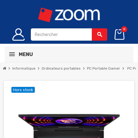
0
search
MENU
chevron_right
chevron_right
chevron_right
chevron_right
Informatique
Ordinateurs portables
PC Portable Gamer
PC Po
Hors stock