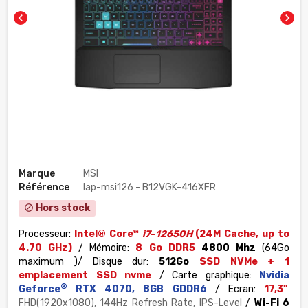
chevron_left
chevron_right
Marque
MSI
Référence
lap-msi126 - B12VGK-416XFR
Hors stock
block
Processeur:
Intel® Core™
i7
-
12650H
(24M Cache, up to
4.70 GHz)
/ Mémoire:
8
Go DDR5
4800 Mhz
(64Go
maximum )
/ Disque dur:
512Go
SSD NVMe + 1
emplacement SSD nvme
/ Carte graphique:
Nvidia
®
Geforce
RTX 4070, 8GB GDDR6
/ Ecran:
17,3"
FHD(1920x1080), 144Hz Refresh Rate, IPS-Level
/
Wi-Fi 6