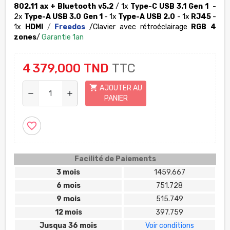
802.11 ax + Bluetooth v5.2
/ 1x
Type-C USB 3.1 Gen 1
-
2x
Type-A USB 3.0 Gen 1
- 1x
Type-A USB 2.0
- 1x
RJ45
-
1x
HDMI
/
Freedos
/Clavier avec rétroéclairage
RGB 4
zones
/
Garantie 1an
4 379,000 TND
TTC
shopping_cart
AJOUTER AU
remove
add
PANIER
favorite_border
Facilité de Paiements
3 mois
1459.667
6 mois
751.728
9 mois
515.749
12 mois
397.759
Jusqua 36 mois
Voir conditions