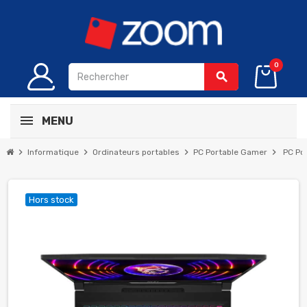
0
search
MENU
chevron_right
chevron_right
chevron_right
chevron_right
Informatique
Ordinateurs portables
PC Portable Gamer
PC Po
Hors stock