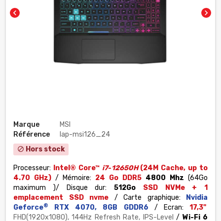
chevron_left
chevron_right
Marque
MSI
Référence
lap-msi126_24
Hors stock
block
Processeur:
Intel® Core™
i7
-
12650H
(24M Cache, up to
4.70 GHz)
/ Mémoire:
24
Go DDR5
4800 Mhz
(64Go
maximum )
/ Disque dur:
512Go
SSD NVMe + 1
emplacement SSD nvme
/ Carte graphique:
Nvidia
®
Geforce
RTX 4070, 8GB GDDR6
/ Ecran:
17,3"
FHD(1920x1080), 144Hz Refresh Rate, IPS-Level
/
Wi-Fi 6