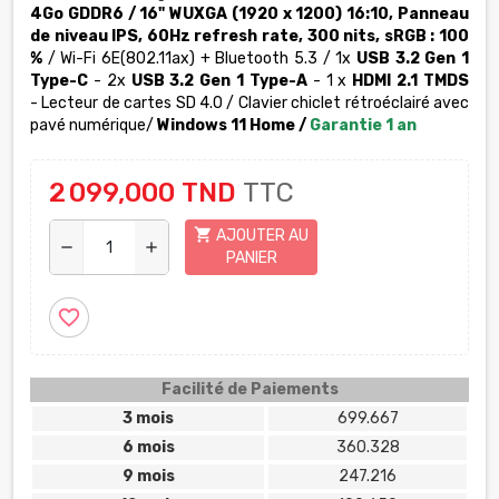
4Go GDDR6 / 16" WUXGA (1920 x 1200) 16:10, Panneau
de niveau IPS, 60Hz refresh rate, 300 nits, sRGB : 100
%
/ Wi-Fi 6E(802.11ax) + Bluetooth 5.3 / 1x
USB 3.2 Gen 1
Type-C
- 2x
USB 3.2 Gen 1 Type-A
- 1 x
HDMI 2.1 TMDS
- Lecteur de cartes SD 4.0 / Clavier chiclet rétroéclairé avec
pavé numérique/
Windows 11 Home /
Garantie 1 an
2 099,000 TND
TTC
shopping_cart
AJOUTER AU
remove
add
PANIER
favorite_border
Facilité de Paiements
3 mois
699.667
6 mois
360.328
9 mois
247.216