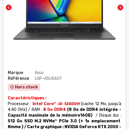
chevron_left
chevron_right
Marque
Asus
Référence
LAP-ASUS607
Hors stock
block
Caractéristiques :
Processeur :
Intel Core™
i5
-
12500H
(cache 12 Mo, jusqu'à
4,40 GHz)
/ RAM :
8 Go DDR4
(8 Go de DDR4 intégrée -
Capacité maximale de la mémoire16GB)
/ Disque dur :
512 Go SSD M.2 NVMe™ PCIe 3.0 (+ 1x emplacement
Nmme
) / Carte graphique : NVIDIA GeForce RTX 2050 -