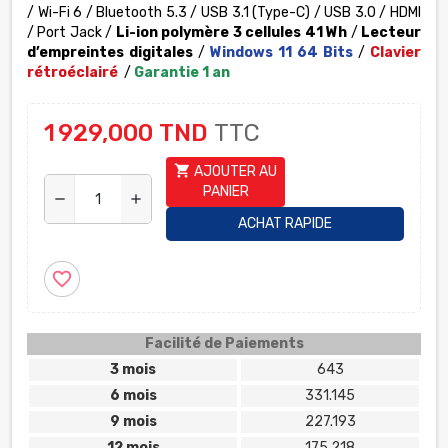
/ Wi-Fi 6 / Bluetooth 5.3 / USB 3.1 (Type-C) / USB 3.0 / HDMI
/ Port Jack /
Li-ion polymère 3 cellules 41 Wh
/
Lecteur
d’empreintes digitales
/
Windows 11 64 Bits
/
Clavier
rétroéclairé
/
Garantie 1 an
1 929,000 TND
TTC
shopping_cart
AJOUTER AU
PANIER
remove
add
ACHAT RAPIDE
favorite_border
Facilité de Paiements
3 mois
643
6 mois
331.145
9 mois
227.193
12 mois
175.218