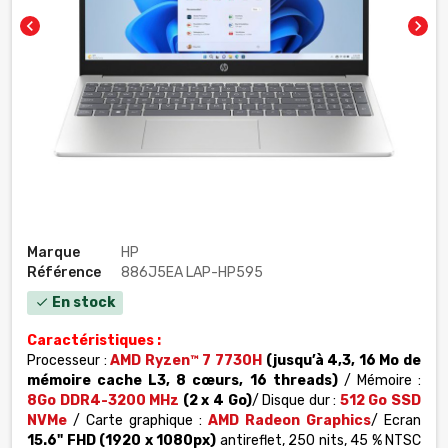
chevron_left
chevron_right
Marque
HP
Référence
886J5EA LAP-HP595
En stock
check
Caractéristiques :
Processeur :
AMD Ryzen™ 7 7730H
(jusqu’à 4,3, 16 Mo de
mémoire cache L3, 8 cœurs, 16 threads)
/ Mémoire :
8Go DDR4-3200 MHz
(2 x 4 Go)
/ Disque dur :
512 Go SSD
NVMe
/ Carte graphique :
AMD Radeon Graphics
/ Ecran
15.6" FHD (1920 x 1080px)
antireflet, 250 nits, 45 % NTSC