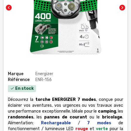
chevron_left
chevron_right
Marque
Energizer
Référence
ENR-156
En stock
check
Découvrez la
torche ENERGIZER 7 modes
, conçue pour
éclairer vos aventures, vos urgences ou vos travaux avec
une performance exceptionnelle. Idéale pour le
camping
, les
randonnées
, les
pannes de courant
ou le
bricolage
.
Alimentation:
Rechargeable
/
7 modes
de
fonctionnement / lumineuse LED
r
ouge
et
verte
pour la