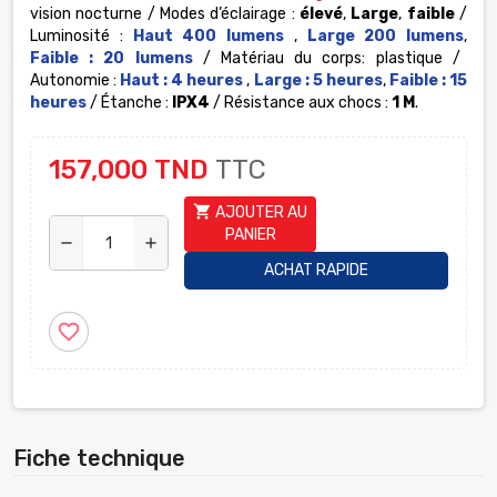
vision nocturne / Modes d’éclairage :
élevé
,
Large
,
faible
/
Luminosité :
Haut 400 lumens
,
Large 200 lumens
,
Faible : 20 lumens
/ Matériau du corps: plastique /
Autonomie :
Haut : 4 heures
,
Large : 5 heures
,
Faible : 15
heures
/ Étanche :
IPX4
/ Résistance aux chocs :
1 M
.
157,000 TND
TTC
shopping_cart
AJOUTER AU
PANIER
remove
add
ACHAT RAPIDE
favorite_border
Fiche technique