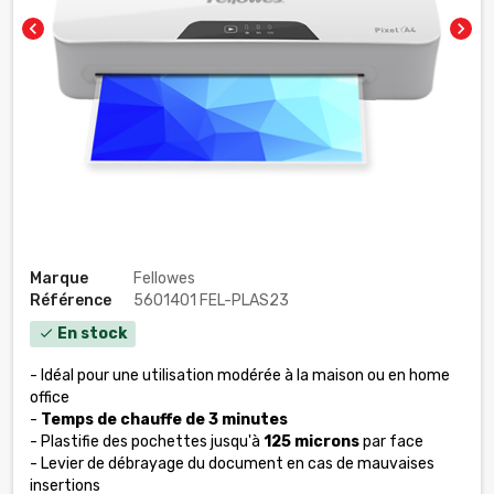
chevron_left
chevron_right
Marque
Fellowes
Référence
5601401 FEL-PLAS23
En stock
check
- Idéal pour une utilisation modérée à la maison ou en home
office
-
Temps de chauffe de 3 minutes
- Plastifie des pochettes jusqu'à
125 microns
par face
- Levier de débrayage du document en cas de mauvaises
insertions