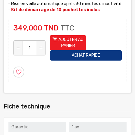
- Mise en veille automatique après 30 minutes d'inactivité
-
Kit de démarrage de 10 pochettes inclus
349,000 TND
TTC
shopping_cart
AJOUTER AU
PANIER
remove
add
ACHAT RAPIDE
favorite_border
Fiche technique
Garantie
1 an