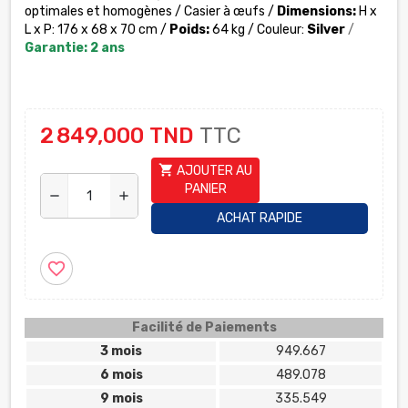
optimales et homogènes / Casier à œufs /
Dimensions:
H x
L x P: 176 x 68 x 70 cm /
Poids:
64 kg / Couleur:
Silver
/
Garantie: 2 ans
2 849,000 TND
TTC
shopping_cart
AJOUTER AU
PANIER
remove
add
ACHAT RAPIDE
favorite_border
Facilité de Paiements
3 mois
949.667
6 mois
489.078
9 mois
335.549