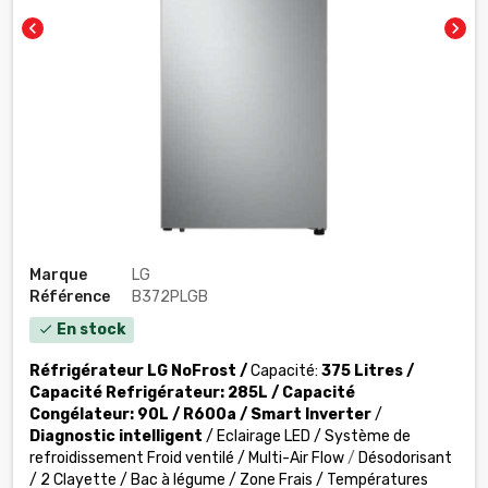
chevron_left
chevron_right
Marque
LG
Référence
B372PLGB
En stock
check
Réfrigérateur LG NoFrost /
Capacité:
375 Litres
/
Capacité Refrigérateur: 285
L
/ Capacité
Congélateur:
90L
/
R600a
/
Smart Inverter
/
Diagnostic intelligent
/ Eclairage LED / Système de
refroidissement Froid ventilé / Multi-Air Flow
/
Désodorisant
/ 2 Clayette / Bac à légume / Zone Frais / Températures