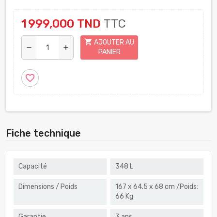
1 999,000 TND
TTC
shopping_cart
AJOUTER AU
remove
add
PANIER
favorite_border
Fiche technique
Capacité
348 L
Dimensions / Poids
167 x 64.5 x 68 cm /Poids:
66 Kg
Garantie
3 ans