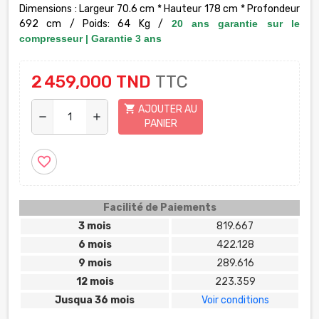
Dimensions : Largeur 70.6 cm * Hauteur 178 cm * Profondeur
692 cm / Poids: 64 Kg /
20 ans garantie sur le
compresseur | Garantie 3 ans
2 459,000 TND
TTC
shopping_cart
AJOUTER AU
remove
add
PANIER
favorite_border
Facilité de Paiements
3 mois
819.667
6 mois
422.128
9 mois
289.616
12 mois
223.359
Jusqua 36 mois
Voir conditions