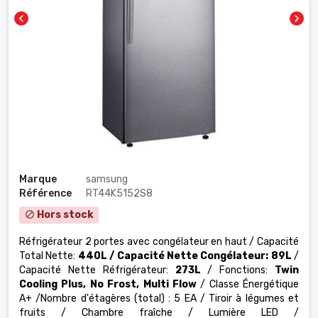
chevron_left
chevron_right
Marque
samsung
Référence
RT44K5152S8
Hors stock
block
Réfrigérateur 2 portes avec congélateur en haut / Capacité
Total Nette:
440L / Capacité Nette Congélateur: 89L
/
Capacité Nette Réfrigérateur:
273L
/ Fonctions:
Twin
Cooling Plus, No Frost, Multi Flow
/ Classe Énergétique
A+ /Nombre d'étagères (total) : 5 EA / Tiroir à légumes et
fruits / Chambre fraîche / Lumière LED /