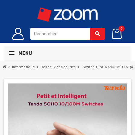
0
search
MENU
chevron_right
chevron_right
chevron_right
Informatique
Réseaux et Sécurité
Switch TENDA S105V10 l 5-por