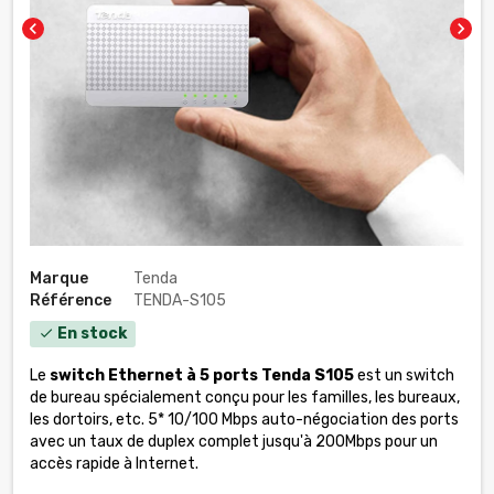
chevron_left
chevron_right
Marque
Tenda
Référence
TENDA-S105
En stock
check
Le
switch Ethernet à 5 ports
Tenda S105
est un switch
de bureau spécialement conçu pour les familles, les bureaux,
les dortoirs, etc. 5* 10/100 Mbps auto-négociation des ports
avec un taux de duplex complet jusqu'à 200Mbps pour un
accès rapide à Internet.