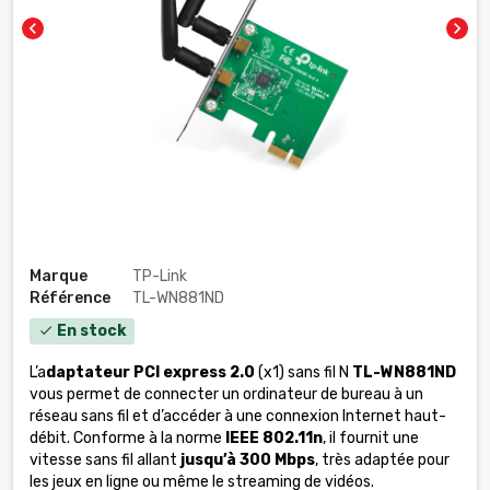
chevron_left
chevron_right
Marque
TP-Link
Référence
TL-WN881ND
En stock
check
L’a
daptateur PCI express 2.0
(x1) sans fil N
TL-WN881ND
vous permet de connecter un ordinateur de bureau à un
réseau sans fil et d’accéder à une connexion Internet haut-
débit. Conforme à la norme
IEEE 802.11n
, il fournit une
vitesse sans fil allant
jusqu’à 300 Mbps
, très adaptée pour
les jeux en ligne ou même le streaming de vidéos.