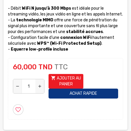
- Débit
WiFi N jusqu’à 300 Mbps
est idéale pour le
streaming vidéo, les jeux vidéo en ligne et les appels Internet.
- La
technologie MIMO
offre une force de pénétration du
signal plus importante et une couverture sans fil plus large
pour des performances et une
stabilité accrues
.
- Configuration facile d’une
connexion WiFi
hautement
sécurisée avec
WPS™ (Wi-Fi Protected Setup)
.
-
Equerre low-profile incluse
60,000 TND
TTC
shopping_cart
AJOUTER AU
PANIER
remove
add
ACHAT RAPIDE
favorite_border