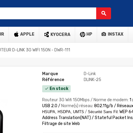
search
UR
APPLE
HP
INSTAX
KYOCERA
TEUR D-LINK 3G WIFI 150N - DWR-111
Marque
D-Link
Référence
DLINK-25
En stock
check
Routeur 3G Wifi 150Mbps / Norme de modem:
1
USB 2.0 /
Norme(s) réseau:
802.11g/b /
Réseaux
/
:
WEP 64
HSUPA, HSDPA, UMTS
Sécurité Sans Fil
Address Translation(NAT) / Stateful Packet Ins
Filtrage de site Web