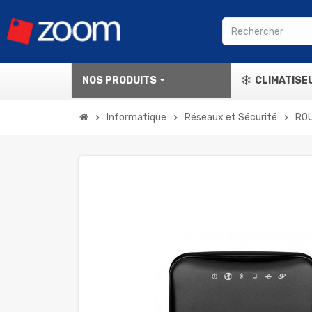
NOS PRODUITS
CLIMATISE
Informatique
Réseaux et Sécurité
ROU
chevron_right
chevron_right
chevron_right