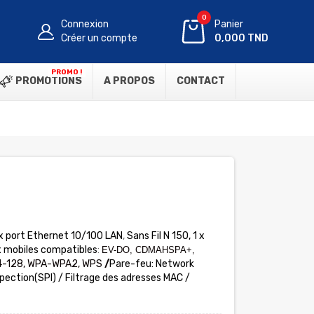
0
Connexion
Panier
Créer un compte
0,000 TND
PROMO !
PROMOTIONS
A PROPOS
CONTACT
 x port Ethernet
10/100 LAN
,
Sans Fil N 150, 1 x
 mobiles compatibles
:
EV-DO, CDMA
HSPA+,
-128, WPA-WPA2, WPS
/
Pare-feu
:
Network
pection(SPI) / Filtrage des adresses MAC /