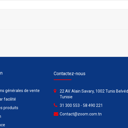
on
Contactez-nous
ons générales de vente
22 AV. Alain Savary, 1002 Tunis Belvéd
Tunisie
r facilité
31 300 553 - 58 490 221
s produits
Contact@zoom.com.tn
n
nce