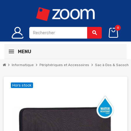
0
search
MENU
chevron_right
chevron_right
chevron_right
Informatique
Périphériques et Accessoires
Sac à Dos & Sacoche
Hors stock