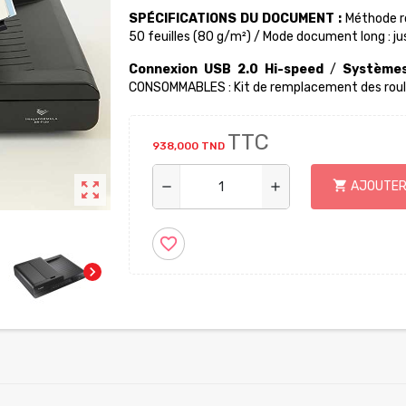
SPÉCIFICATIONS DU DOCUMENT :
Méthode r
50 feuilles (80 g/m²) / Mode document long : 
Connexion USB 2.0 Hi-speed
/
Systèmes
CONSOMMABLES : Kit de remplacement des rou
TTC
938,000 TND
shopping_cart
zoom_out_map
AJOUTER
remove
add
favorite_border
chevron_right