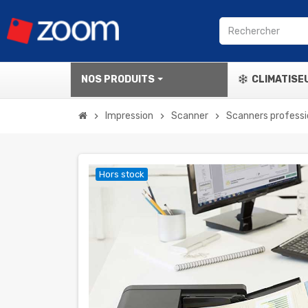
NOS PRODUITS
CLIMATISE
Impression
Scanner
Scanners professi
chevron_right
chevron_right
chevron_right
Hors stock