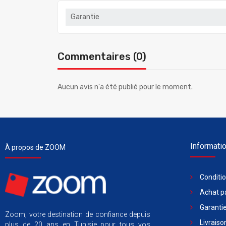
Garantie
Commentaires (0)
Aucun avis n'a été publié pour le moment.
Informati
À propos de ZOOM
Conditi
Achat pa
Garantie
Zoom, votre destination de confiance depuis
Livraiso
plus de 20 ans en Tunisie pour tous vos