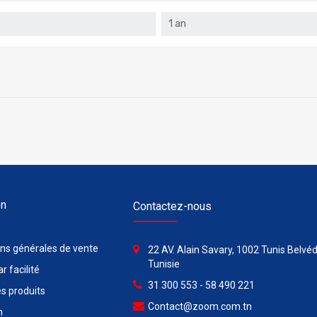
1 an
on
Contactez-nous
ons générales de vente
22 AV. Alain Savary, 1002 Tunis Belvéd
Tunisie
r facilité
31 300 553 - 58 490 221
s produits
Contact@zoom.com.tn
n