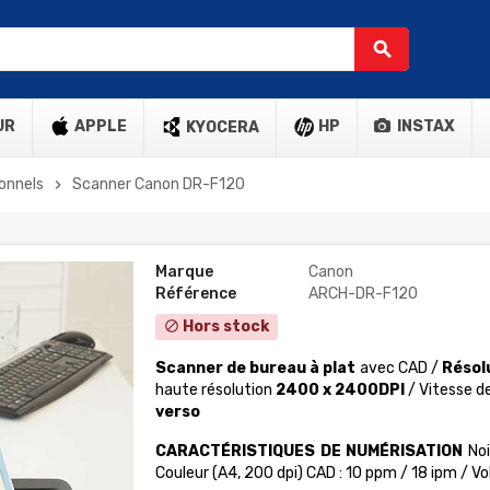
search
UR
APPLE
HP
INSTAX
KYOCERA
onnels
Scanner Canon DR-F120
chevron_right
Marque
Canon
Référence
ARCH-DR-F120
Hors stock
block
Scanner de bureau à plat
avec CAD /
Résolu
haute résolution
2400 x 2400DPI
/
Vitesse d
verso
CARACTÉRISTIQUES DE NUMÉRISATION
No
Couleur (A4, 200 dpi) CAD : 10 ppm / 18 ipm / V