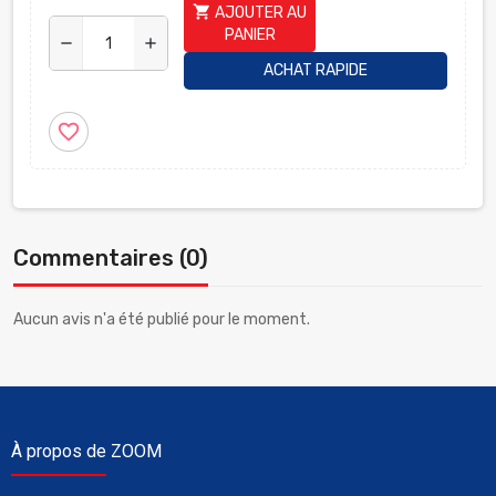
shopping_cart
AJOUTER AU
PANIER
remove
add
ACHAT RAPIDE
favorite_border
Commentaires (0)
Aucun avis n'a été publié pour le moment.
À propos de ZOOM