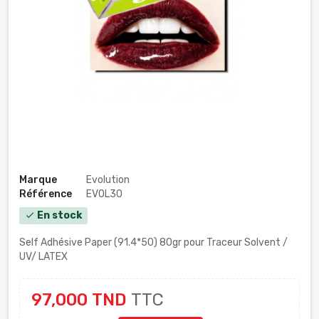
Marque
Evolution
Référence
EVOL30
En stock
check
Self Adhésive Paper (91.4*50) 80gr pour Traceur Solvent /
UV/ LATEX
97,000 TND
TTC