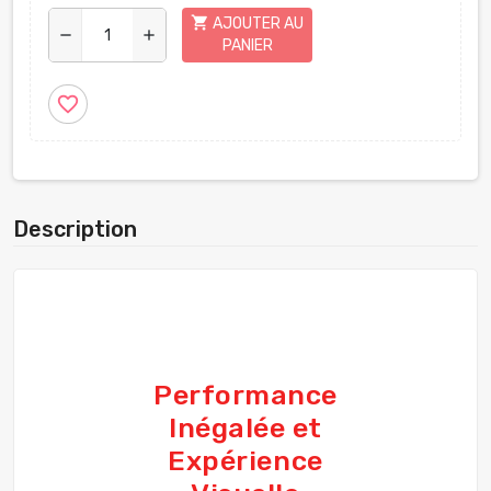
shopping_cart
AJOUTER AU
remove
add
PANIER
favorite_border
Description
Performance
Inégalée et
Expérience