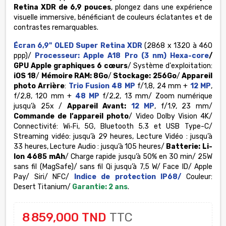
Retina XDR de 6,9 ​​pouces
, plongez dans une expérience
visuelle immersive, bénéficiant de couleurs éclatantes et de
contrastes remarquables.
Écran 6,9" OLED Super Retina XDR
(2868 x 1320 à 460
ppp)/
Processeur: Apple A18 Pro (3 nm) Hexa-core
/
GPU Apple graphiques 6 cœurs
/ Système d'exploitation:
iOS 18
/
Mémoire RAM: 8Go
/
Stockage: 256Go
/
Appareil
photo Arrière
:
Trio Fusion 48 MP
f/1,8, 24 mm +
12 MP
,
f/2,8, 120 mm +
48 MP
f/2,2, 13 mm/ Zoom numérique
jusqu’à 25x /
Appareil Avant:
12 MP
, f/1.9, 23 mm/
Commande de l’appareil photo
/ Video Dolby Vision 4K/
Connectivité: Wi‑Fi, 5G, Bluetooth 5.3 et USB Type-C/
Streaming vidéo: jusqu’à 29 heures, Lecture Vidéo : jusqu’à
33 heures, Lecture Audio : jusqu’à 105 heures/
Batterie: Li-
Ion 4685 mAh
/ Charge rapide jusqu’à 50% en 30 min/ 25W
sans fil (MagSafe)/ sans fil Qi jusqu’à 7,5 W/ Face ID/ Apple
Pay/ Siri/ NFC/
Indice de protection IP68/
Couleur:
Desert Titanium/
Garantie: 2 ans
.
8 859,000 TND
TTC