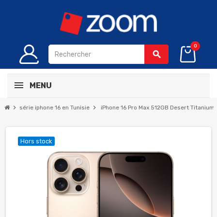
0
search
MENU
chevron_right
chevron_right
série iphone 16 en Tunisie
iPhone 16 Pro Max 512GB Desert Titanium
Hors stock