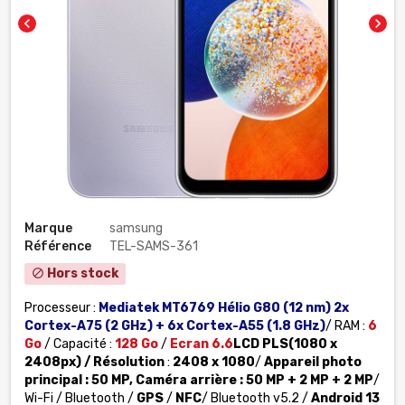
chevron_left
chevron_right
Marque
samsung
Référence
TEL-SAMS-361
Hors stock
block
Processeur :
Mediatek MT6769 Hélio G80 (12 nm) 2x
Cortex-A75 (2 GHz) + 6x Cortex-A55 (1.8 GHz)
/ RAM :
6
Go
/ Capacité :
128 Go
/
Ecran 6.6
LCD PLS
(1080 x
2408px)
/
Résolution
:
2408 x 1080
/
Appareil photo
principal :
50 MP,
Caméra arrière
:
50
MP + 2 MP + 2 MP
/
Wi-Fi / Bluetooth
/
GPS
/
NFC
/ Bluetooth v5.2 /
Android 13