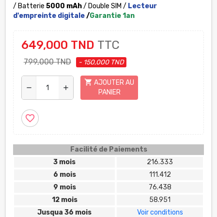
/ Batterie
5000 mAh
/ Double SIM /
Lecteur
d'empreinte digitale
/
Garantie 1an
649,000 TND
TTC
799,000 TND
- 150,000 TND
shopping_cart
AJOUTER AU
remove
add
PANIER
favorite_border
Facilité de Paiements
3 mois
216.333
6 mois
111.412
9 mois
76.438
12 mois
58.951
Jusqua 36 mois
Voir conditions