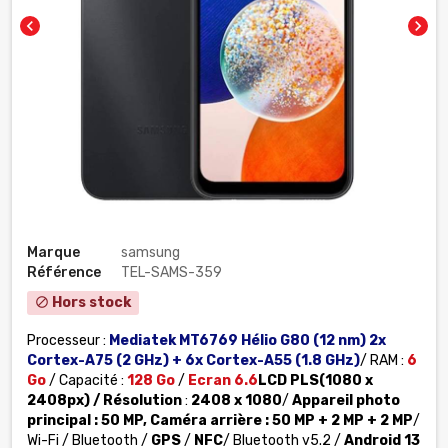
chevron_left
chevron_right
Marque
samsung
Référence
TEL-SAMS-359
Hors stock
block
Processeur :
Mediatek MT6769 Hélio G80 (12 nm) 2x
Cortex-A75 (2 GHz) + 6x Cortex-A55 (1.8 GHz)
/ RAM :
6
Go
/ Capacité :
128 Go
/
Ecran 6.6
LCD PLS
(1080 x
2408px)
/
Résolution
:
2408 x 1080
/
Appareil photo
principal :
50 MP,
Caméra arrière
:
50
MP + 2 MP + 2 MP
/
Wi-Fi / Bluetooth
/
GPS
/
NFC
/ Bluetooth v5.2 /
Android 13