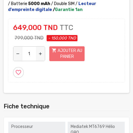
/ Batterie
5000 mAh
/ Double SIM /
Lecteur
d'empreinte digitale
/
Garantie 1an
649,000 TND
TTC
799,000 TND
- 150,000 TND
shopping_cart
AJOUTER AU
remove
add
PANIER
favorite_border
Fiche technique
Processeur
Mediatek MT6769 Hélio
G80