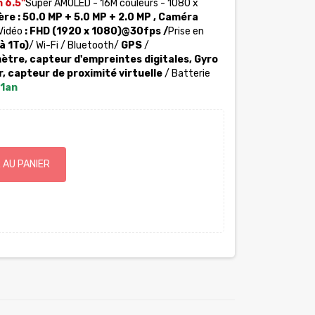
 6.5"
Super AMOLED - 16M couleurs -
1080 x
ère
:
50.0 MP + 5.0 MP + 2.0 MP
, Caméra
Vidéo
:
FHD (1920 x 1080)@30fps
/
Prise en
à 1To)
/ Wi-Fi / Bluetooth
/
GPS
/
tre, capteur d'empreintes digitales, Gyro
, capteur de proximité virtuelle
/ Batterie
 1an
 AU PANIER