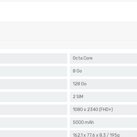
Octa Core
8 Go
128 Go
2 SIM
1080 x 2340 (FHD+)
5000 mAh
162.1 x 77.6 x 8.3 / 195g