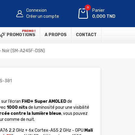
0
Connexion
Panier
Créer un compte
0,000 TND
PROMO !
PROMOTIONS
A PROPOS
CONTACT
 Noir (SM-A245F-DSN)
S-381
 sur l’écran
FHD+ Super AMOLED
de
avec
1000 nits
de luminosité pour une visibilité
cée contre la lumière bleue
, vous pouvez
our comme de nuit.
A76 2.2 GHz + 6x Cortex-A55 2 GHz - GPU:
Mali