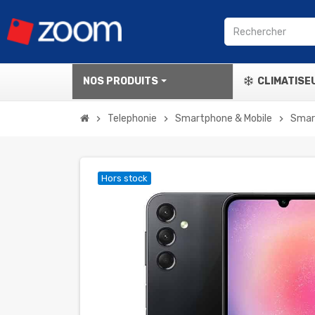
NOS PRODUITS
CLIMATISE
Telephonie
Smartphone & Mobile
Smar
chevron_right
chevron_right
chevron_right
Hors stock