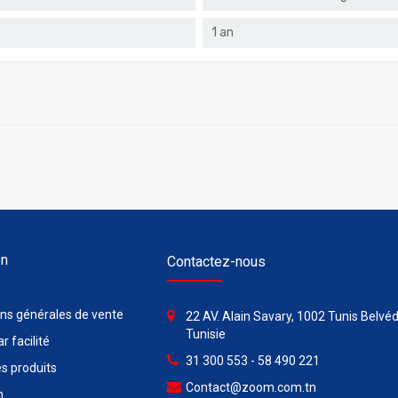
1 an
on
Contactez-nous
ons générales de vente
22 AV. Alain Savary, 1002 Tunis Belvéd
Tunisie
r facilité
31 300 553 - 58 490 221
s produits
Contact@zoom.com.tn
n