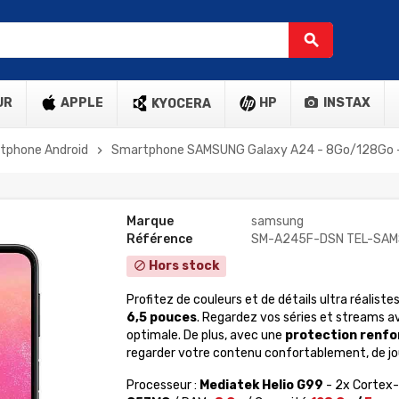
search
UR
APPLE
HP
INSTAX
KYOCERA
tphone Android
Smartphone SAMSUNG Galaxy A24 - 8Go/128Go -
chevron_right
Marque
samsung
Référence
SM-A245F-DSN TEL-SAM
Hors stock
block
Profitez de couleurs et de détails ultra réalistes
6,5 pouces
. Regardez vos séries et streams 
optimale. De plus, avec une
protection renfor
regarder votre contenu confortablement, de j
Processeur :
Mediatek Helio G99
- 2x Cortex-