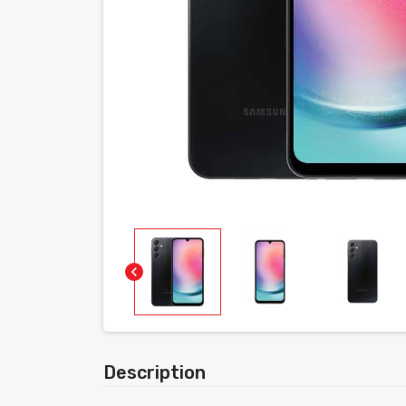
chevron_left
Description