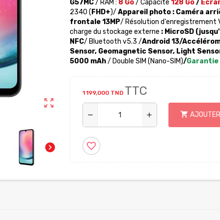
G57MC
/ RAM :
8
Go
/ Capacité
128 Go
/
Ecran
2340 (
FHD+
)
/
Appareil photo
:
Caméra arri
frontale 13MP
/ Résolution d'enregistrement 
charge du stockage externe
:
MicroSD (jusqu'
NFC
/
Bluetooth v5.3
/
Android 13/
Accéléromè
Sensor, Geomagnetic Sensor, Light Sensor
5000 mAh
/ Double SIM (
Nano-SIM
)
/
Garantie
TTC
1 199,000 TND
zoom_out_map
shopping_cart
AJOUTER
remove
add
favorite_border
chevron_right