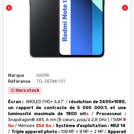
chevron_left
chevron_right
Marque
XIAOMI
Référence
TEL-REDMI-131
Hors stock
block
Écran :
AMOLED FHD+ 6,67" /
résolution de 2400×1080,
un rapport de contraste de 5 000 000:1, et une
luminosité maximale de 1800 nit
s
/
Processeur :
Snapdragon® 685, 6 nm
(8 cœurs, jusqu'à 2,8 GHz )
/ RAM
8
Go
/ Mémoire
256 Go
/
Système d’exploitation :
MIUI 14
/
Triple appareil photo :
108 MP + 8 MP + 2 MP /
Appareil