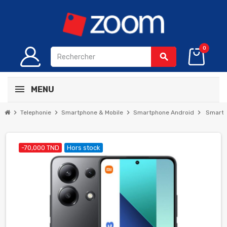
0
search
MENU
chevron_right
chevron_right
chevron_right
chevron_right
Telephonie
Smartphone & Mobile
Smartphone Android
Smartp
-70,000 TND
Hors stock