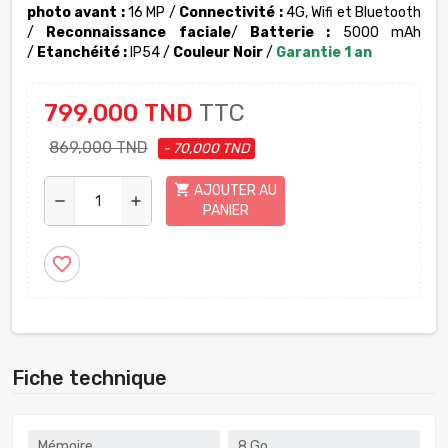
photo avant :
16 MP /
Connectivité :
4G, Wifi et Bluetooth
/
Reconnaissance faciale
/
Batterie :
5000 mAh
/
Etanchéité :
IP54 /
Couleur Noir
/
Garantie 1 an
799,000 TND
TTC
869,000 TND
- 70,000 TND
shopping_cart
AJOUTER AU
remove
add
PANIER
favorite_border
Fiche technique
Mémoire
8 Go