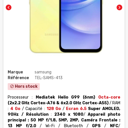
chevron_left
chevron_right
Marque
samsung
Référence
TEL-SAMS-413
Hors stock
block
Processeur :
Mediatek Helio G99 (6nm)
Octa-core
(2x2.2 GHz Cortex-A76 & 6x2.0 GHz Cortex-A55)
/ RAM
:
4 Go
/ Capacité :
128 Go
/
Ecran 6.5
Super AMOLED,
90Hz
/
Résolution
:
2340 x 1080
/
Appareil photo
principal :
50 MP f/1.8, 5MP, 2MP,
Caméra
Frontale
:
13
MP f/2.0
/ Wi-Fi / Bluetooth /
GPS
/
NFC
/