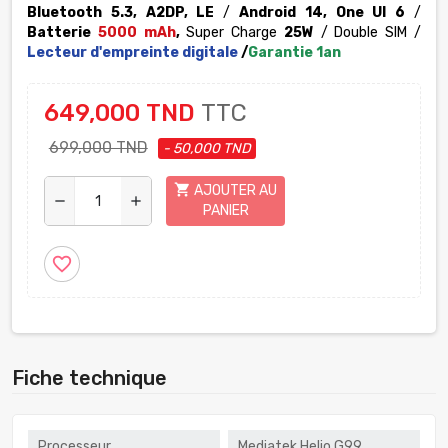
Bluetooth 5.3, A2DP, LE
/
Android 14, One UI 6
/
Batterie
5000 mAh
,
Super Charge
25W
/ Double SIM /
Lecteur d'empreinte digitale
/
Garantie 1an
649,000 TND
TTC
699,000 TND
- 50,000 TND
shopping_cart
AJOUTER AU
remove
add
PANIER
favorite_border
Fiche technique
Processeur
Mediatek Helio G99