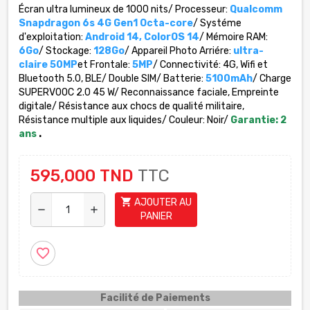
Écran ultra lumineux de 1000 nits/ Processeur:
Qualcomm
Snapdragon 6s 4G Gen1 Octa-core
/ Systéme
d'exploitation:
Android 14, ColorOS 14
/ Mémoire RAM:
6Go
/ Stockage:
128Go
/ Appareil Photo Arriére:
ultra-
claire 50MP
et Frontale:
5MP
/ Connectivité: 4G, Wifi et
Bluetooth 5.0, BLE/ Double SIM/ Batterie:
5100mAh
/ Charge
SUPERVOOC 2.0 45 W/ Reconnaissance faciale, Empreinte
digitale/ Résistance aux chocs de qualité militaire,
Résistance multiple aux liquides/ Couleur: Noir/
Garantie: 2
ans
.
595,000 TND
TTC
shopping_cart
AJOUTER AU
remove
add
PANIER
favorite_border
Facilité de Paiements