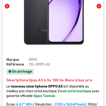
chevron_left
chevron_right
Marque
OPPO
Référence
TEL-OPPO-62
En arrivage
new_releases
Smartphone Oppo A3 6 Go 128 Go Blanc à bas prix
Le
nouveau smartphone OPPO A3
est disponible au
meilleur prix chez notre boutique
Zoom informatique
avec
garantie officielle
Oppo Tunisie
.
Écran
6.67" HD+
/ Résolution :
(720 x 1604Pixels)
, 90Hz/