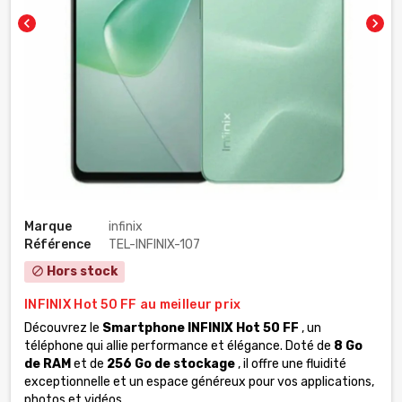
chevron_left
chevron_right
Marque
infinix
Référence
TEL-INFINIX-107
Hors stock
block
INFINIX Hot 50 FF au meilleur prix
Découvrez le
Smartphone INFINIX Hot 50 FF
, un
téléphone qui allie performance et élégance. Doté de
8 Go
de RAM
et de
256 Go de stockage
, il offre une fluidité
exceptionnelle et un espace généreux pour vos applications,
photos et vidéos.