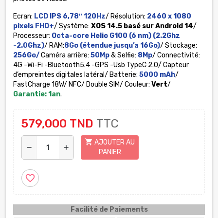
Ecran:
LCD IPS 6,78″ 120Hz
/ Résolution:
2460 x 1080
pixels FHD+
/ Système:
XOS 14.5 basé sur Android 14
/
Processeur:
Octa-core Helio G100 (6 nm) (2.2Ghz
-2.0Ghz)
/ RAM:
8Go (étendue jusqu’a 16Go)
/ Stockage:
256Go/
Caméra arrière:
50Mp
& Selfie:
8Mp
/ Connectivité:
4G -Wi-Fi -Bluetooth5.4 -GPS -Usb TypeC 2.0/ Capteur
d’empreintes digitales latéral/ Batterie:
5000 mAh
/
FastCharge 18W/ NFC/ Double SIM/ Couleur:
Vert
/
Garantie: 1an
.
579,000 TND
TTC
shopping_cart
AJOUTER AU
remove
add
PANIER
favorite_border
Facilité de Paiements