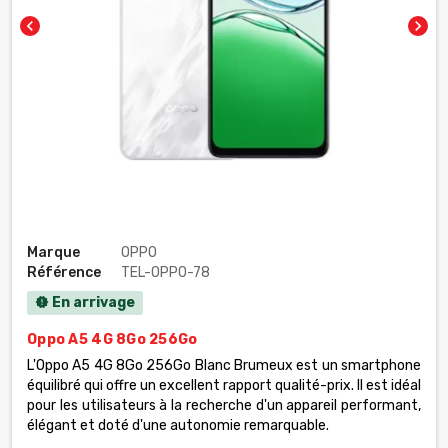
chevron_left
chevron_right
Marque
OPPO
Référence
TEL-OPPO-78
En arrivage
new_releases
Oppo A5 4G 8Go 256Go
L'Oppo A5 4G 8Go 256Go Blanc Brumeux est un smartphone
équilibré qui offre un excellent rapport qualité-prix. Il est idéal
pour les utilisateurs à la recherche d'un appareil performant,
élégant et doté d'une autonomie remarquable.