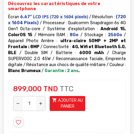
Découvrez les caractéristiques de votre
smartphone
LCD IPS
(720 x 1604 pixels)
Écran
6.67"
/ Résolution :
(720
x 1604 Pixels)
/ Processeur : Qualcomm Snapdragon 6s 4G
Gen1 Octa-core / Système d'exploitation :
Android 15,
ColorOS 15
/
Mémoire RAM :
8
Go
/ Stockage :
256
Go
/
Appareil Photo Arrière :
ultra-claire 50MP + 2MP et
Frontale : 8MP
/ Connectivité :
4G, Wifi et Bluetooth 5.0,
BLE
/ Double SIM / Batterie :
60
00 mAh
/ Charge
SUPERVOOC 2.0 45W / Reconnaissance faciale, Empreinte
digitale / Résistance aux chocs de qualité militaire / Couleur :
Blanc Brumeux
/
Garantie : 2 ans
.
899,000 TND
TTC
shopping_cart
AJOUTER AU
remove
add
PANIER
favorite_border