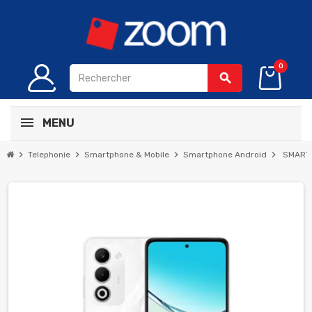
0
search
MENU
chevron_right
chevron_right
chevron_right
chevron_right
Telephonie
Smartphone & Mobile
Smartphone Android
SMARTP