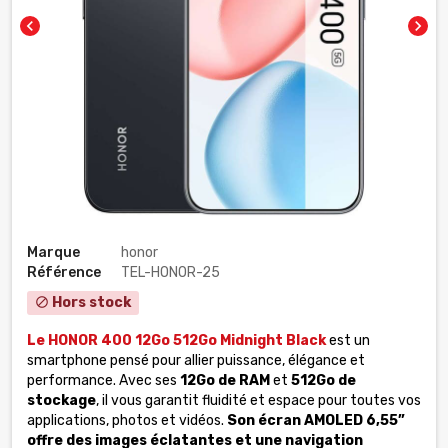
chevron_left
chevron_right
Marque
honor
Référence
TEL-HONOR-25
Hors stock
block
Le HONOR 400 12Go 512Go Midnight Black
est un
smartphone pensé pour allier puissance, élégance et
performance. Avec ses
12Go de RAM
et
512Go de
stockage
, il vous garantit fluidité et espace pour toutes vos
applications, photos et vidéos.
Son écran AMOLED 6,55”
offre des images éclatantes et une navigation