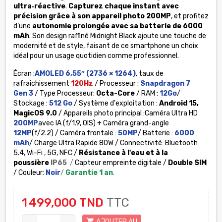
ultra‑réactive
.
Capturez chaque instant avec
précision
grâce à son appareil photo 200MP
, et profitez
d’une
autonomie prolongée avec sa batterie de 6000
mAh
. Son design raffiné Midnight Black ajoute une touche de
modernité et de style, faisant de ce smartphone un choix
idéal pour un usage quotidien comme professionnel.
Écran :
AMOLED 6,55″ (2736 × 1264)
, taux de
rafraîchissement
120Hz
/ Processeur :
Snapdragon 7
Gen
3
/ Type Processeur:
Octa-Core
/ RAM :
12Go
/
Stockage :
512 Go
/ Système d'exploitation :
Android 15,
MagicOS 9.0
/ Appareils photo principal :Caméra Ultra HD
200MP
avec IA (f/1.9, OIS) + Caméra grand-angle
12MP
(f/2.2) / Caméra frontale :
50MP
/ Batterie :
6000
mAh
/ Charge Ultra Rapide 80W / Connectivité: Bluetooth
5.4, Wi-Fi , 5G, NFC /
Résistance à l'eau et à la
poussière
IP65
/
Capteur empreinte digitale /
Double SIM
/ Couleur:
Noir
/
Garantie 1 an
.
1 499,000 TND
TTC
shopping_cart
AJOUTER AU