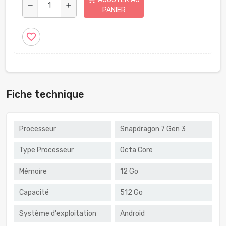
remove
add
PANIER
favorite_border
Fiche technique
Processeur
Snapdragon 7 Gen 3
Type Processeur
Octa Core
Mémoire
12 Go
Capacité
512 Go
Système d'exploitation
Android