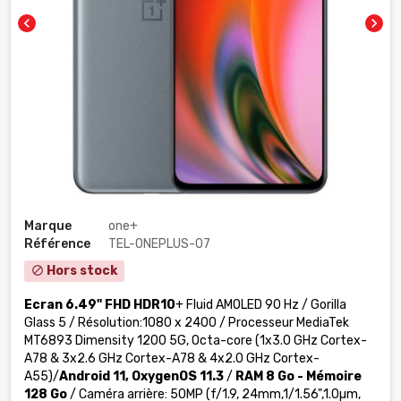
chevron_left
chevron_right
Marque
one+
Référence
TEL-ONEPLUS-07
Hors stock
block
Ecran 6.49" FHD HDR10
+ Fluid AMOLED 90 Hz / Gorilla
Glass 5 / Résolution:1080 x 2400 / Processeur MediaTek
MT6893 Dimensity 1200 5G, Octa-core (1x3.0 GHz Cortex-
A78 & 3x2.6 GHz Cortex-A78 & 4x2.0 GHz Cortex-
A55)/
Android 11, OxygenOS 11.3
/
RAM 8 Go - Mémoire
128 Go
/ Caméra arrière: 50MP (f/1.9, 24mm,1/1.56",1.0µm,