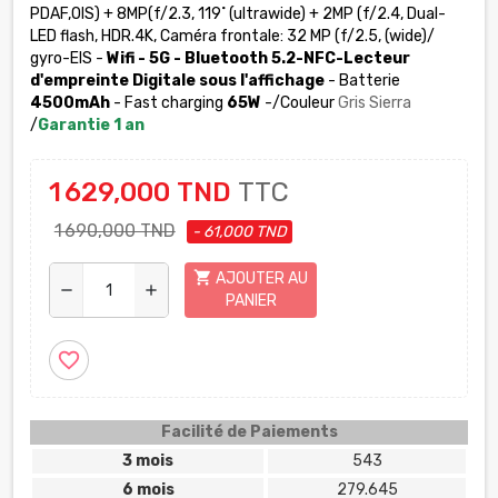
PDAF,OIS) + 8MP(f/2.3, 119˚ (ultrawide) + 2MP (f/2.4, Dual-
LED flash, HDR.4K, Caméra frontale: 32 MP (f/2.5, (wide)/
gyro-EIS -
Wifi - 5G - Bluetooth 5.2-NFC-Lecteur
d'empreinte Digitale sous l'affichage
- Batterie
4500mAh
- Fast charging
65W
-/Couleur
Gris Sierra
/
Garantie 1 an
1 629,000 TND
TTC
1 690,000 TND
- 61,000 TND
shopping_cart
AJOUTER AU
remove
add
PANIER
favorite_border
Facilité de Paiements
3 mois
543
6 mois
279.645