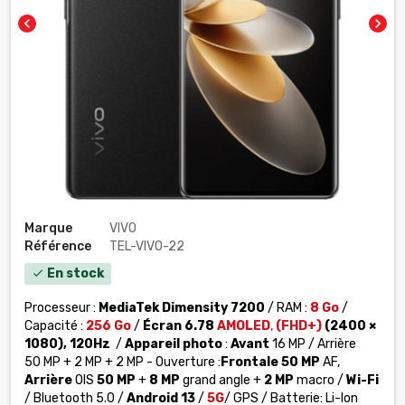
chevron_left
chevron_right
Marque
VIVO
Référence
TEL-VIVO-22
En stock
check
Processeur :
MediaTek Dimensity 7200
/ RAM :
8 Go
/
Capacité :
256 Go
/
Écran 6.78
AMOLED
,
(FHD+)
(2400 ×
1080), 120Hz
/
Appareil photo
:
Avant
16 MP / Arrière
50 MP + 2 MP + 2 MP - Ouverture :
Frontale
50 MP
AF,
Arrière
OIS
50 MP
+
8 MP
grand angle +
2 MP
macro /
Wi-Fi
/ Bluetooth 5.0 /
Android 13
/
5G
/ GPS / Batterie: Li-Ion