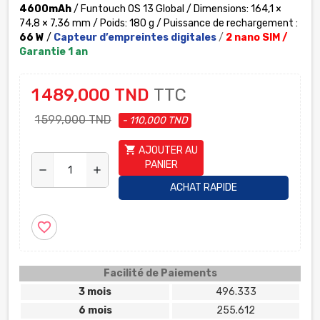
4600mAh
/ Funtouch OS 13 Global / Dimensions: 164,1 ×
74,8 × 7,36 mm / Poids: 180 g / Puissance de rechargement :
66 W
/
Capteur d’empreintes digitales
/
2 nano SIM /
Garantie 1 an
1 489,000 TND
TTC
1 599,000 TND
- 110,000 TND
shopping_cart
AJOUTER AU
PANIER
remove
add
ACHAT RAPIDE
favorite_border
Facilité de Paiements
3 mois
496.333
6 mois
255.612