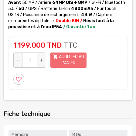
Avant
50 MP / Arrière
64
MP OIS + 8MP
/ Wi-Fi / Bluetooth
5.0 /
5G
/ GPS / Batterie: Li-Ion
4800mAh
/ Funtouch
OS 13 / Puissance de rechargement :
44 W
/ Capteur
d’empreintes digitales
/
Double SIM
/
Résistant à la
poussière et à l'eau IP54
/ Garantie 1 an
1 199,000 TND
TTC
shopping_cart
AJOUTER AU
remove
add
PANIER
favorite_border
Fiche technique
Mémoire
8 Go