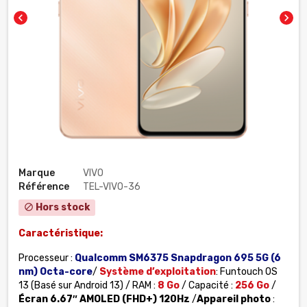
chevron_left
chevron_right
Marque
VIVO
Référence
TEL-VIVO-36
Hors stock
block
Caractéristique:
Processeur :
Qualcomm SM6375 Snapdragon 695 5G (6
nm)
Octa-core
/
Système d’exploitation
: Funtouch OS
13 (Basé sur Android 13) / RAM :
8 Go
/ Capacité :
256 Go
/
Écran 6.67″ AMOLED
(FHD+) 120Hz
/
Appareil photo
: