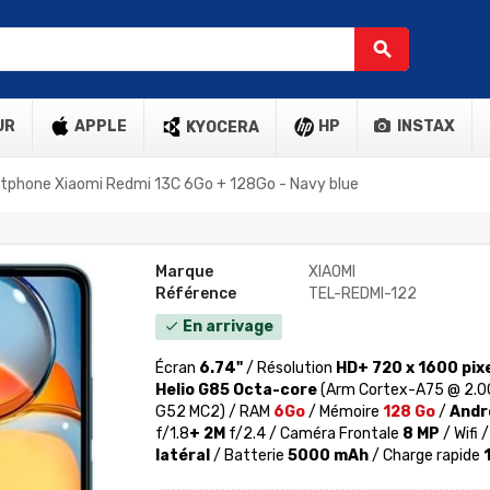
search
UR
APPLE
HP
INSTAX
KYOCERA
tphone Xiaomi Redmi 13C 6Go + 128Go - Navy blue
Marque
XIAOMI
Référence
TEL-REDMI-122
En arrivage
check
Écran
6.74"
/ Résolution
HD+ 720 x 1600 pix
Helio G85 Octa-core
(Arm Cortex-A75 @ 2.0G
G52 MC2) / RAM
6
Go
/ Mémoire
128 Go
/
Andro
f/1.8
+ 2M
f/2.4 / Caméra Frontale
8 MP
/ Wifi 
latéral
/ Batterie
5000 mAh
/ Charge rapide