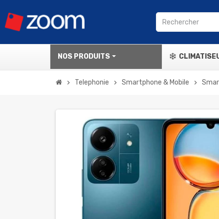
NOS PRODUITS
CLIMATISE
Telephonie
Smartphone & Mobile
Smar
chevron_right
chevron_right
chevron_right