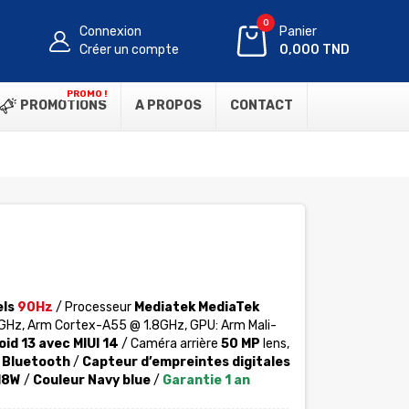
0
Connexion
Panier
Créer un compte
0,000 TND
PROMO !
PROMOTIONS
A PROPOS
CONTACT
els
90Hz
/ Processeur
Mediatek MediaTek
Hz, Arm Cortex-A55 @ 1.8GHz, GPU: Arm Mali-
id 13 avec MIUI 14
/ Caméra arrière
50 MP
lens,
/
Bluetooth
/
Capteur d’empreintes digitales
18W
/
Couleur Navy blue
/
Garantie 1 an