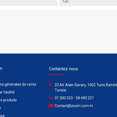
1 an
on
Contactez-nous
ons générales de vente
22 AV. Alain Savary, 1002 Tunis Belvéd
Tunisie
r facilité
31 300 553 - 58 490 221
s produits
Contact@zoom.com.tn
n
nce