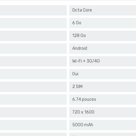
Octa Core
6 Go
128 Go
Android
Wi-Fi + 3G/4G
Oui
2 SIM
6.74 pouces
720 x 1600
5000 mAh