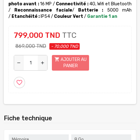
photo avant :
16 MP /
Connectivité :
4G, Wifi et Bluetooth
/
Reconnaissance faciale
/
Batterie :
5000 mAh
/
Etanchéité :
IP54 /
Couleur Vert
/
Garantie 1 an
799,000 TND
TTC
869,000 TND
- 70,000 TND
shopping_cart
AJOUTER AU
remove
add
PANIER
favorite_border
Fiche technique
Mémoire
8 Go