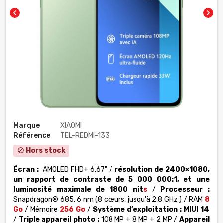
chevron_left
chevron_right
Marque
XIAOMI
Référence
TEL-REDMI-133
Hors stock
block
Écran :
AMOLED FHD+ 6,67" /
résolution de 2400×1080,
un rapport de contraste de 5 000 000:1, et une
luminosité maximale de 1800 nit
s
/
Processeur :
Snapdragon® 685, 6 nm
(8 cœurs, jusqu'à 2,8 GHz )
/ RAM
8
Go
/ Mémoire
256 Go
/
Système d’exploitation :
MIUI 14
/
Triple appareil photo :
108 MP + 8 MP + 2 MP /
Appareil