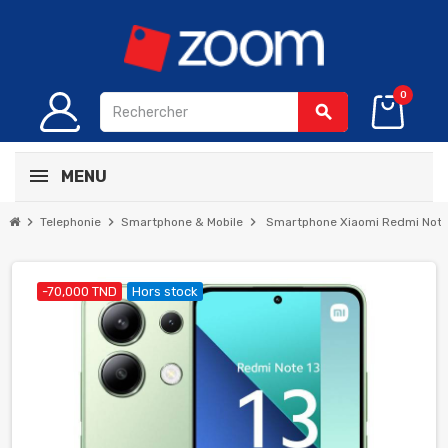
0
search
MENU
chevron_right
chevron_right
chevron_right
Telephonie
Smartphone & Mobile
Smartphone Xiaomi Redmi Note 
-70,000 TND
Hors stock