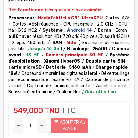
Des fonctionnalités que vous avez aimées
Processeur
:
MediaTek Helio G81-UltraCPU
: Cortex-A75
+ Cortex-A55Fréquence - CPU maximale : 2,0 GHz - GPU :
Mali-G52 MC2 /
Système
:
Android 14
/
Ecran
: Ecran :
6.88″
avec résolution HD+ 720 x 1640 pixels, Jusqu'à 120 Hz
, 2 ppp, 450 nits /
RAM
:
8Go
( Extension de mémoire
possible :
Jusqu'à 16 Go
) /
Stockage
:
256GO
/
Caméra
avant
:
13 MP
/
Caméra principale 50 MP
/
Système
d’exploitation
:
Xiaomi HyperOS
/ Double carte SIM +
carte microSD
/
Batterie
:
5160 mAh
/
Charge rapide
:
18W
/ Capteur d'empreintes digitales latéral - Déverrouillage
par reconnaissance faciale via l'IA / Capteur de proximité
virtuel | Capteur de lumière ambiante | Accéléromètre |
Boussole électronique / Couleur: Noir /
Garantie: 1 an
549,000 TND
TTC
shopping_cart
AJOUTER AU
remove
add
PANIER