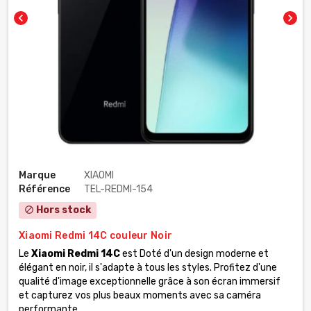
chevron_left
chevron_right
Marque
XIAOMI
Référence
TEL-REDMI-154
Hors stock
block
Xiaomi Redmi 14C couleur Noir
Le
Xiaomi Redmi 14C
est Doté d'un design moderne et
élégant en noir, il s'adapte à tous les styles. Profitez d'une
qualité d'image exceptionnelle grâce à son écran immersif
et capturez vos plus beaux moments avec sa caméra
performante.