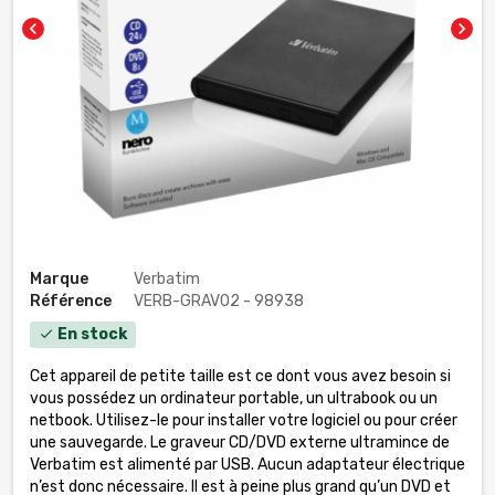
chevron_left
chevron_right
Marque
Verbatim
Référence
VERB-GRAV02 - 98938
En stock
check
Cet appareil de petite taille est ce dont vous avez besoin si
vous possédez un ordinateur portable, un ultrabook ou un
netbook. Utilisez-le pour installer votre logiciel ou pour créer
une sauvegarde. Le graveur CD/DVD externe ultramince de
Verbatim est alimenté par USB. Aucun adaptateur électrique
n’est donc nécessaire. Il est à peine plus grand qu’un DVD et