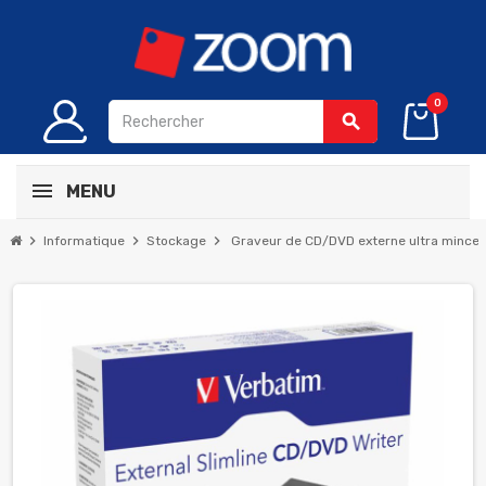
0
search
MENU
chevron_right
chevron_right
chevron_right
Informatique
Stockage
Graveur de CD/DVD externe ultra mince