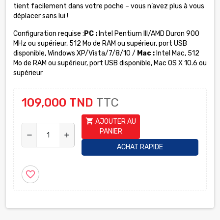
tient facilement dans votre poche – vous n’avez plus à vous
déplacer sans lui !
Configuration requise :
PC :
Intel Pentium III/AMD Duron 900
MHz ou supérieur, 512 Mo de RAM ou supérieur, port USB
disponible, Windows XP/Vista/7/8/10 /
Mac :
Intel Mac, 512
Mo de RAM ou supérieur, port USB disponible, Mac OS X 10.6 ou
supérieur
109,000 TND
TTC
shopping_cart
AJOUTER AU
PANIER
remove
add
ACHAT RAPIDE
favorite_border